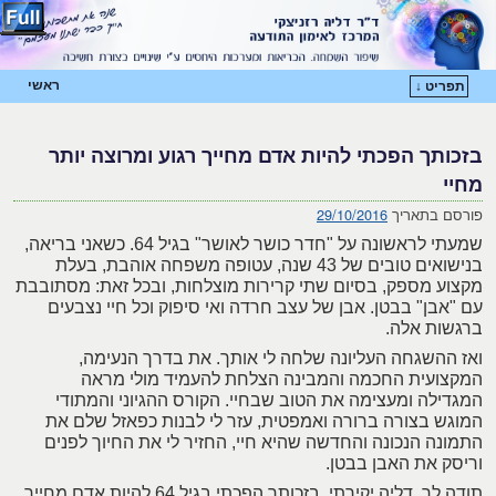
ראשי
תפריט ↓
דילוג לתוכן המשני
דילוג לתוכן העיקרי
בזכותך הפכתי להיות אדם מחייך רגוע ומרוצה יותר
מחיי
פורסם בתאריך
29/10/2016
שמעתי לראשונה על "חדר כושר לאושר" בגיל 64. כשאני בריאה,
בנישואים טובים של 43 שנה, עטופה משפחה אוהבת, בעלת
מקצוע מספק, בסיום שתי קרירות מוצלחות, ובכל זאת: מסתובבת
עם "אבן" בבטן. אבן של עצב חרדה ואי סיפוק וכל חיי נצבעים
ברגשות אלה.
ואז ההשגחה העליונה שלחה לי אותך. את בדרך הנעימה,
המקצועית החכמה והמבינה הצלחת להעמיד מולי מראה
המגדילה ומעצימה את הטוב שבחיי. הקורס ההגיוני והמתודי
המוגש בצורה ברורה ואמפטית, עזר לי לבנות כפאזל שלם את
התמונה הנכונה והחדשה שהיא חיי, החזיר לי את החיוך לפנים
וריסק את האבן בבטן.
תודה לך, דליה יקירתי, בזכותך הפכתי בגיל 64 להיות אדם מחייך