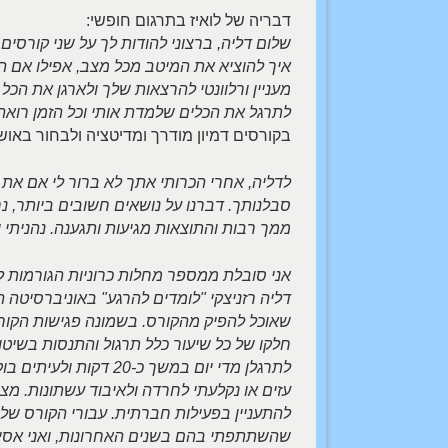
דבריה של לואיז בתרגום חופשי:
שלום דליה, ברצוני להודות לך על שני קורסים 
איך להוציא את המיטב מכל מצב, אפילו אם ה
מעניין ורלוונטי להרצאות שלך ולארגן את הכ
לתרגל את הכלים שלמדת אותי וכל הזמן רואה
בקורסים דמיון מודרך ומדיטציה ולבחור באוש
לדליה, אחרי הכרותי אתך לא ברור לי אם את מ
סבלנותך. דברנו על נושאים חשובים ביותר, נחש
ממך רבות והתוצאות מגיעות ותגענה. נהניתי וכ
דליה רזניצקי "לומדים להרגע" באוניברסיטה
שאוכל להפיק מהקורס. בשמונה פגישות הקור
חלקו של כל שיעור כלל תרגול והתנסות בשיט
לתרגלן מדי יום במשך כ
עזים או נקלעתי לחרדה ולאיבוד עשתונות. מצ
להתעניין בפעילות חברתית. עבורי הקורס של ד
שהשתתפתי בהם בשנים האחרונות, ואני אסיר