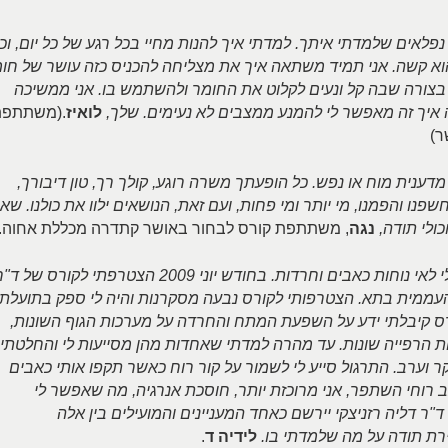
נפלאים שלמדתי איתך. למדתי איך להנות מחיי בכל רגע של כל יום, וכן
וא קשה. אני תמיד משתאה איך את מצליחה להכניס כזה עושר של חו
ל בצורה שבה קל ונעים לקלוט את החומר ולהשתמש בו. אני ממשיכה
 איך זה מאפשר לי להמנע ממצבים לא נעימים. שלך,
לואיז
.(משתתפת
ר)
דענית מוח או נפש. כל הופעתך משרה רוגע, קולך רך, טון דיבורך,
פנו והפמנו, מי יותר ומי פחות, ועם זאת, הנושאים ילוו את כולנו. שאב
ולי תודה,
נגה
, משתתפת קורס לבחור באושר קתדרה מכללת אחוה.
אני סובלת ממספר מחלות כרוניות הגורמות לי לאי נוחות כאבים וחרדות. בחודש יוני 2009 הצטרפתי לקורס של 
 העממית בתא. הצטרפותי לקורס נבעה מסקרנות והיה לי ספק בתועלת
ס קיבלתי ידע על השפעת המתח והחרדה על מערכות הגוף השונות,
ות הרפייה שונות. עד מהרה למדתי שאחדות מהן מסייעות לי והחלטתי
-20 דקות ולעיתים בוקר וערב. התרגול סייע לי לשמור על קור רוח כאשר תקפו אותי כאבים
ב רוחי השתפר, אני מרוכזת יותר, חוסכת אנרגיה, מה שאפשר לי
"ר דליה רזניצקי יירשם כאחד המעניינים והמועילים בין אלה
ת תודה על מה שלמדתי בו.
לידיה ד
.