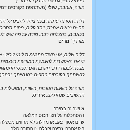
רציתי להציץ גם אם הסדק רק כחריץ.
תודה, אוהבת,
שולי
(משתתפת בקורסים דמיון
דליה, הסדנה פתחה בפני צוהר להביט על החיי
החיים נראים אחרת, יותר קלים, פחות תסכול
בכאבים, בהצלחה רבה. מודה על מה שיש לי, 
מודרך"
מרים
דליה שלום, אני מאוד מתגעגעת לימי שלישי 
לי את האפשרות להעמקת המודעות העצמית, ה
מנסה לבנות דרכי חשיבה וגם תפוסי התנהגות 
להשתתף בקורסים נוספים בהנחייתך. ובנוסף חז
תודה על השעות הטובות, השוות, המועילות ב
החשובים שנתת לנו.
איריס.
א
ושר זה בחירה
ו
הסתכלות על חצי הכוס המלאה
ש
ום אסון, כאב או מחלה, לא מהווים מכשלה
ר
ק אהבה, נתינה וקבלה, זו התורה כולה.