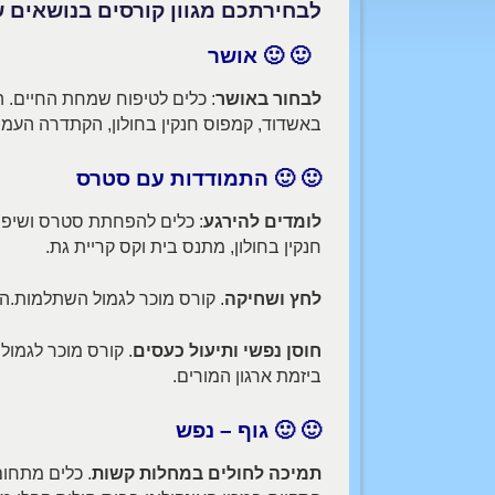
לבחירתכם מגוון קורסים בנושאים ש
🙂 🙂
אושר
לבחור באושר
: כלים לטיפוח שמחת החיים. 
באשדוד, קמפוס חנקין בחולון, הקתדרה העמ
🙂 🙂
התמודדות עם סטרס
לומדים להירגע
: כלים להפחתת סטרס ושיפו
חנקין בחולון, מתנס בית וקס קריית גת.
לחץ ושחיקה
. קורס מוכר לגמול השתלמות.הקורס במתכונת של 40 ש"א. הת
חוסן נפשי ותיעול כעסים
ביזמת ארגון המורים.
🙂 🙂
גוף – נפש
תמיכה לחולים במחלות קשות
. כלים מתחו