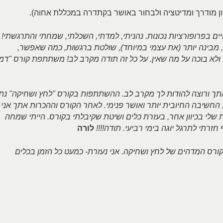
 מודרך ומדיטציה ולבחור באושר בקתדרה במכללת אחוה).
ם בפרופורציות נכונות. נהניתי, למדתי, השכלתי, שמחתי והתרגשתי!
, מבינה יותר (את עצמי במיוחד), שולטת ברגשות, כמה שאפשר,
ולא בוכה על מה שאין. על כל זה תודה מקרב לב! משתתפת קורס "דמי
אתך ורוצה להודות לך מקרב לב. ההשתתפות בקורס "לחץ ושחיקה" נת
חשיבה החיובית יותר ואושר פנימי. לאחר הקורס וההכרות אתך אני
שלי בכיוון אחר, בעזרת כלים ושיטת שקיבלתי בקורס. הייתי שמחה
רתי לתרגל יוגה בימי רביעי. תודה!!!!
לורה
קורס המדהים של לחץ ושחיקה. אני נעזרת- כמעט כל הזמן בכלים