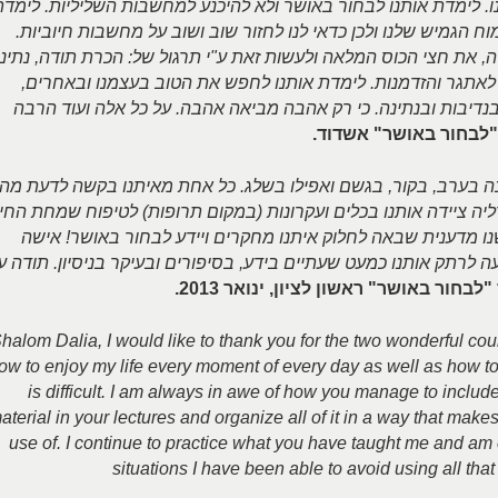
 לימדת אותנו לבחור באושר ולא להיכנע למחשבות השליליות. לימדת
וח הגמיש שלנו ולכן כדאי לנו לחזור שוב ושוב על מחשבות חיוביות.
, את חצי הכוס המלאה ולעשות זאת ע"י תרגול של: הכרת תודה, נתינ
י לאתגר והזדמנות. לימדת אותנו לחפש את הטוב בעצמנו ובאחרים,
בנדיבות ובנתינה. כי רק אהבה מביאה אהבה. על כל אלה ועוד הרבה
"לבחור באושר" אשדוד.
נה בערב, בקור, בגשם ואפילו בשלג. כל אחת מאיתנו בקשה לדעת מהו
יה ציידה אותנו בכלים ועקרונות (במקום תרופות) לטיפוח שמחת החי
נו מדענית שבאה לחלוק איתנו מחקרים ויידע לבחור באושר! אישה
עה לרתק אותנו כמעט שעתיים בידע, בסיפורים ובעיקר בניסיון. תודה ע
לבחור באושר" ראשון לציון, ינואר 2013.
halom Dalia, I would like to thank you for the two wonderful cou
ow to enjoy my life every moment of every day as well as how to m
is difficult. I am always in awe of how you manage to include
aterial in your lectures and organize all of it in a way that mak
use of. I continue to practice what you have taught me and a
situations I have been able to avoid using all that