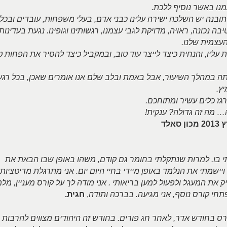
מנו באשר נוסיף ללכת.
 תובנה יש השלכה ישירה עלינו כבני אדם, בעלי משפחות, עובדים ובכלל
 נכונה, ראויה, מדויקת לגבי עצמנו, רגשותינו וגופינו. נגעת בעדינות
עצמית שלנו.
 עליו, והנחית כיצד לייצר עוד טוב, ובמקביל כיצד להסיר את הפחות ט
ה במהלך השיעור, אבל באמת ובלב שלם אנו אומרים שאכן, בכל רגע
ץ.
גז כלים עשיר ומתוחכם.
… מה זה גדולה? ענקית!
לד
י בו. למרות שנתקלתי בחומר גם קודם, משהו באופן שבו הבאת את
ישמתי את הנלמד באופן מיידי בחיי היום יום. אני מתרגלת מדיטציות,
את המעגל ולפעול למען בריאותי . אני מודה לך על קורס מעניין, מל
פתחי קורס נוסף, אני מגיעה. בברכה ותודה
,
חגית.
רס בחודש אדר, לאחר חג פורים. בחודש זה היהודים מצווים להרבות