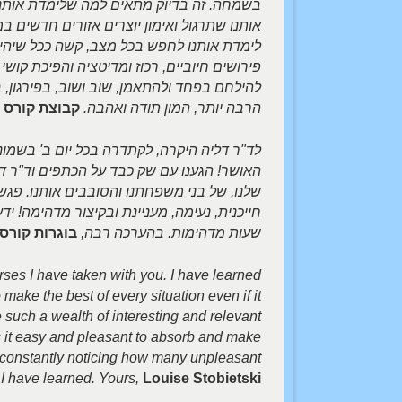
בשמחה. זה בדיוק מתאים למה שלימדת אותנו.
אותנו שתרגול ואימון יוצרים אזורים חדשים במ
לימדת אותנו לחפש בכל מצב, קשה ככל שיהיה
פירושים חיוביים, רכוז ומדיטציה והפיכת קוש
להילחם בפחד ולהתאמן, שוב ושוב, בפירגון, 
הרבה יותר, המון תודה ואהבה.
קבוצת קורס 
לד"ר דליה היקרה, לקתדרה בכל יום ב' בשמו
האושר! הגענו עם שק כבד על הכתפים וד"ר דל
שלנו, של בני משפחתנו והסובבים אותנו. פגש
חייכנית, נעימה, מעניינת ובקיצור מדהימה! יד
שעות מדהימות. בהערכה רבה,
בוגרות קורס "
rses I have taken with you. I have learned
ake the best of every situation even if it
 such a wealth of interesting and relevant
es it easy and pleasant to absorb and make
m constantly noticing how many unpleasant
 I have learned. Yours,
Louise Stobietski