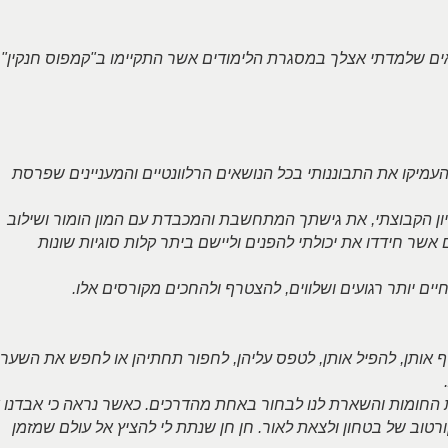
אים שלמדתי אצלך במסגרת הלימודים אשר התקיימו ב"קמפוס חנקין"
עמיקו את התבוננותי בכל הנושאים הרלוונטיים והמעניינים שפרסת
ון הקבוצתי, את גישתך המתחשבת והמכבדת עם המון הומור ושילוב
שר חידדו את יכולתי להפנים וליישם ביתר קלות סוגיות שונות
יים יותר רגועים ושלווים, להצטרף ולהחכים מקורסים אלו.
 אותן, להפיל אותן, לטפס עליהן, לחפור תחתיהן או לחפש את השער.
ת החומות והשארת לנו לבחור באחת מהדרכים. כאשר נראה כי אבדנו 
רטוב של בטחון ולצאת לאור. חן חן שנתת לי להציץ אל עולם שמזמן