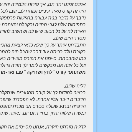
אמנם זמננו יחד תם, אך פירות הלמידה יהיו ע
היה זה קורס מאיר עיניים ופותח לב, שבו לכל
נדבך על נדבך בנית עבורנו ברגישות פרספקטיבה
בתפיסות שלנו לגבי החיים ובקבלה והאהבה ה
הארת לנו על כל הטוב שיש לנו ושחשוב להודות
מסדר היום שלנו.
התבדחנו איתך על כך שלא כדאי לצאת מהכית
בקורס נולד בכיתה עוד דבר שחבל היה להחמי
כמו שהבטחת, סיימנו את הקורס מצוידים באר
ועל כל אלה אנו מבקשים לומר לך תודה גדולה
משתתפי קורס "לחץ ושחיקה" פברואר-מרץ 2013 מכון סא
דליה שלום,
ברצוני להודות לך על קורס מהטובים שנתקלת
הדברים דיבר אליי אחרת. לא הפסדתי שיעור וי
הרפייה וברגע שעולה סטרס אני נזכרת להפסיק 
ומשרה שלווה וחיוך בחיי היום יום. מקווה שת
לדליה מורתנו היקרה, אנחנו מסיימים את הקו