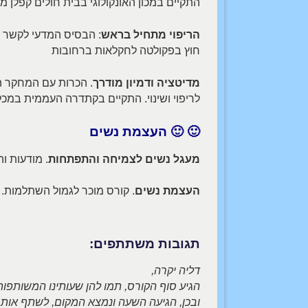
התקיים במכון האונקולוגי בבית חולים קפלן מ- 2008 עד 2015
הריפוי מתחיל בראש
: הבסיס המדעי לקשר ג
חוץ בפקולטה לחקלאות ברחובות
מדיטציה ודמיון מודרך
. הכרות עם המחקר ה
לריפוי ושינוי. התקיים בקתדרה העממית במכ
🙂 🙂
העצמת נשים
מעגל נשים לצמיחה והתפתחות
. מודעות ו
העצמת נשים
. קורס מוכר לגמול השתלמות. 
תגובות משתתפים:
דליה יקרה,
הגיע סוף הקורס, תמו להן שעותינו המשותפות,
ובכן, הגיעה השעה ונמצא המקום, לשתף אות